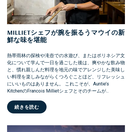
思
い
出
を
MILLIETシェフが腕を振るうマウイの新
作
鮮な味を堪能
り
出
す
熱帯雨林の探検や滝壺での水遊び、またはポリネシア文
化について学んで一日を過ごした後は、爽やかな飲み物
と、慣れ親しんだ料理を地元の味でアレンジした美味し
い料理を楽しみながらくつろぐことほど、リフレッシュ
にいいものはありません。 これこそが、Auntie’s
KitchenのFrancois Millietシェフとそのチームが...
M
続きを読む
I
L
L