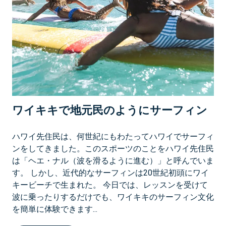
バ
ケ
ー
シ
ョ
ン
・
ク
ラ
ワイキキで地元民のようにサーフィン
ブ
®
シ
ハワイ先住民は、何世紀にもわたってハワイでサーフィ
テ
ンをしてきました。このスポーツのことをハワイ先住民
ィ
は「ヘエ・ナル（波を滑るように進む）」と呼んでいま
コ
す。 しかし、近代的なサーフィンは20世紀初頭にワイ
レ
キービーチで生まれた。 今日では、レッスンを受けて
ク
波に乗ったりするだけでも、ワイキキのサーフィン文化
シ
を簡単に体験できます...
ョ