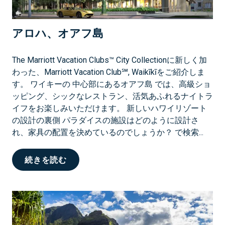
アロハ、オアフ島
The Marriott Vacation Clubs™ City Collectionに新しく加
わった、Marriott Vacation Club℠, Waikīkīをご紹介しま
す。 ワイキーの 中心部にあるオアフ島 では、高級ショ
ッピング、シックなレストラン、活気あふれるナイトラ
イフをお楽しみいただけます。 新しいハワイリゾート
の設計の裏側 パラダイスの施設はどのように設計さ
れ、家具の配置を決めているのでしょうか？ で検索...
ア
続きを読む
ロ
ハ
、
オ
ア