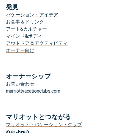
ク
発見
テ
バケーション・アイデア
ィ
お食事＆ドリンク
ビ
アート&カルチャー
テ
マインド&ボディ
ィ
アウトドア＆アクティビティ
オーナー向け
オーナーシップ
お問い合わせ
marriottvacationclubs.com
マリオットとつながる
マリオット・バケーション・クラブ
Facebook
Instagram
TikTok
YouTube
Pinterest