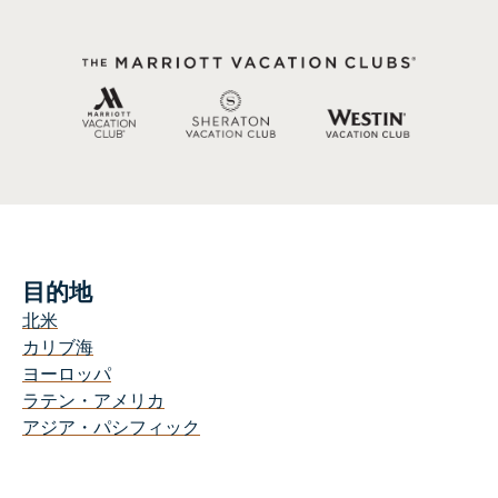
ン
チ
ッ
ク
な
カ
ッ
プ
ル
を
脱
目的地
出
北米
す
カリブ海
る
ヨーロッパ
た
ラテン・アメリカ
め
アジア・パシフィック
の
ア