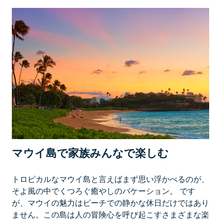
ニ
ー
フ
ァ
ミ
リ
ー
の
ご
紹
介
マウイ島で家族みんなで楽しむ
トロピカルなマウイ島と言えばまず思い浮かべるのが、
そよ風の中でくつろぐ癒やしのバケーション。 です
が、マウイの魅力はビーチでの静かな休日だけではあり
ません。この島は人の冒険心を呼び起こすさまざまな楽