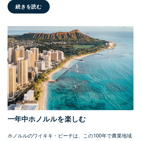
ン
ワ
続きを読む
の
イ
ご
キ
紹
キ
介
で
地
元
民
の
よ
う
に
サ
ー
フ
一年中ホノルルを楽しむ
ィ
ン
ホノルルのワイキキ・ビーチは、この100年で農業地域