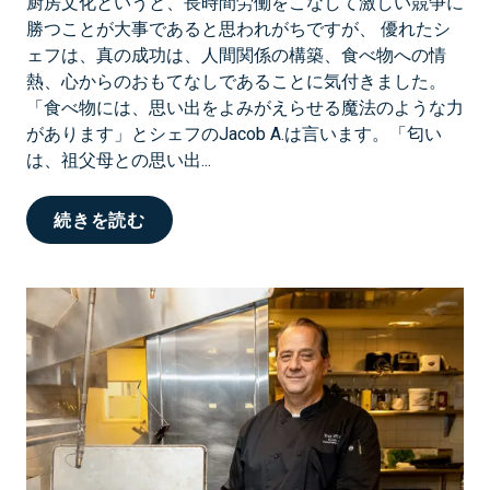
厨房文化というと、長時間労働をこなして激しい競争に
勝つことが大事であると思われがちですが、 優れたシ
ェフは、真の成功は、人間関係の構築、食べ物への情
熱、心からのおもてなしであることに気付きました。
「食べ物には、思い出をよみがえらせる魔法のような力
があります」とシェフのJacob A.は言います。「匂い
は、祖父母との思い出...
ハ
続きを読む
ワ
イ
の
食
べ
物
で
魔
法
と