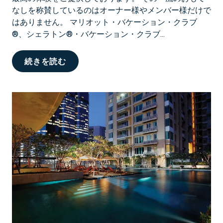
味
なしを称賛しているのはオーナー様やメンバー様だけで
を
はありません。 マリオット・バケーション・クラブ
堪
®、シェラトン®・バケーション・クラブ...
能
お
続きを読む
気
に
入
り
の
リ
ゾ
ー
ト
へ
の
称
賛