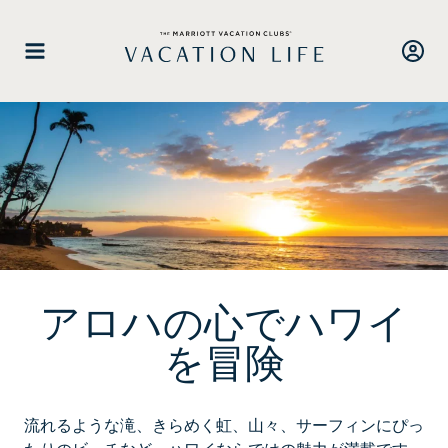
ス
キ
ッ
プ
し
て
コ
ン
テ
ン
ツ
に
進
アロハの心でハワイ
む
を冒険
流れるような滝、きらめく虹、山々、サーフィンにぴっ