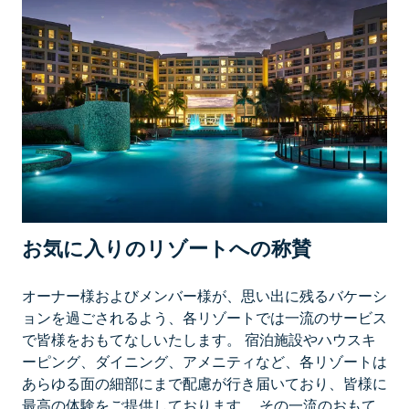
I
E
T
シ
ェ
フ
が
腕
を
振
る
お気に入りのリゾートへの称賛
う
マ
ウ
オーナー様およびメンバー様が、思い出に残るバケーシ
イ
ョンを過ごされるよう、各リゾートでは一流のサービス
の
で皆様をおもてなしいたします。 宿泊施設やハウスキ
新
ーピング、ダイニング、アメニティなど、各リゾートは
鮮
あらゆる面の細部にまで配慮が行き届いており、皆様に
な
最高の体験をご提供しております。 その一流のおもて