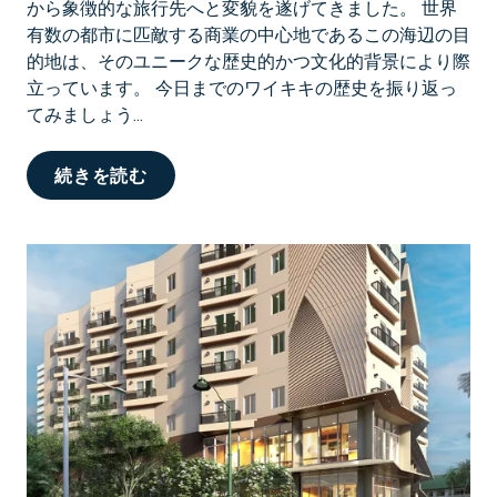
から象徴的な旅行先へと変貌を遂げてきました。 世界
有数の都市に匹敵する商業の中心地であるこの海辺の目
的地は、そのユニークな歴史的かつ文化的背景により際
立っています。 今日までのワイキキの歴史を振り返っ
てみましょう...
一
続きを読む
年
中
ホ
ノ
ル
ル
を
楽
し
む