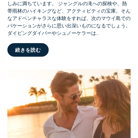
しみに満ちています。 ジャングルの滝への探検や、熱
帯雨林のハイキングなど、アクティビティの宝庫。そん
なアドベンチャラスな体験をすれば、次のマウイ島での
バケーションがさらに思い出深いものになるでしょう。
ダイビングダイバーやシュノーケラーは...
マ
続きを読む
ウ
イ
島
で
家
族
み
ん
な
で
楽