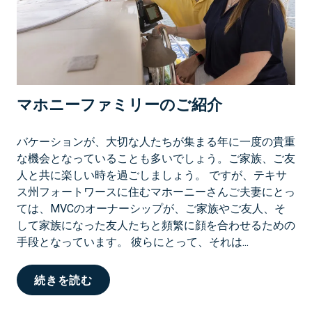
ク
ス
！
世
界
各
マホニーファミリーのご紹介
地
の
究
バケーションが、大切な人たちが集まる年に一度の貴重
極
な機会となっていることも多いでしょう。ご家族、ご友
の
人と共に楽しい時を過ごしましょう。 ですが、テキサ
ス
ス州フォートワースに住むマホーニーさんご夫妻にとっ
パ
ては、MVCのオーナーシップが、ご家族やご友人、そ
バ
して家族になった友人たちと頻繁に顔を合わせるための
ケ
手段となっています。 彼らにとって、それは...
ー
シ
マ
続きを読む
ョ
ホ
ン