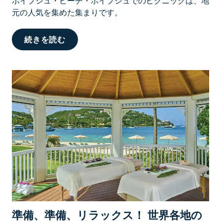
ポイプシュ・ビーチ・ポイプシュでのピクニックは、地
元の人気を集めた集まりです。
カ
続きを読む
ウ
ア
イ
島
の
お
す
す
め
情
報
と
ア
ク
準備、準備、リラックス！ 世界各地の
テ