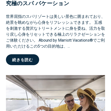
究極のスパ バケーション
ィ
ビ
テ
世界屈指のスパリゾートは美しい景色に囲まれており、
ィ
絶景を眺めながら心身をリフレッシュできます。 五感
を刺激する贅沢なトリートメントに身を委ね、活力を取
り戻し心身をリセットできる極上のリラクゼーションを
ご体験ください。 Abound by Marriott Vacations®でご利
用いただけるこの5つの目的地は、...
準
続きを読む
備
、
準
備
、
リ
ラ
ッ