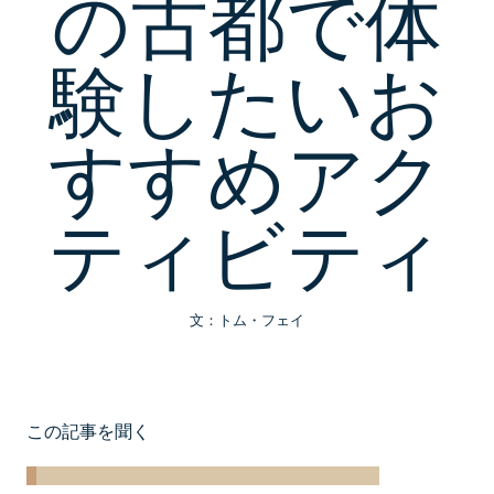
の古都で体
験したいお
すすめアク
ティビティ
文：トム・フェイ
この記事を聞く
Loaded
:
2.71%