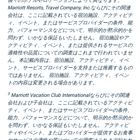
個々のホテルやロケーションによって異なります。
Marriott Resorts, Travel Company, Inc.ならびにその関連
会社は、ここに記載されている宿泊施設、アクティビテ
ィ、イベント、またはサービスプロバイダーの条件、能
力、パフォーマンスなどについて、明示的か黙示的かを
問わず、いかなる保証もいたしません。 宿泊施設やア
クティビティ、イベント、または提供されるサービスの
適格性や品質についての調査はこれまで行われていませ
ん。 本記載内容は、宿泊施設、アクティビティ、イベ
ント、サービスプロバイダーを支持または推薦するもの
ではありません。 宿泊施設、アクティビティ、イベン
トの内容は変更される場合があります。
3
Marriott Vacation Club Internationalならびにその関連
会社および子会社は、ここに記載されているアクティビ
ティ、イベント、またはサービスプロバイダーの条件、
能力、パフォーマンスなどについて、明示的か黙示的か
を問わず、いかなる保証もいたしません。 アクティビ
ティやイベント、またはプロバイダーが提供するお食事