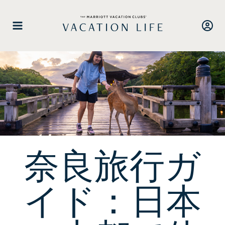
ス
キ
ッ
プ
し
て
コ
ン
テ
ン
ツ
に
奈良旅行ガ
進
む
イド：日本