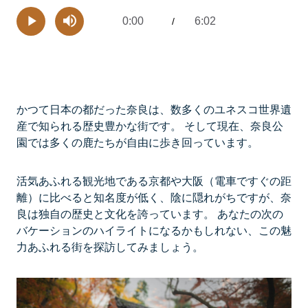
0:00
6:02
Current
/
Remaining
-
Play
Mute
Time
Time
かつて日本の都だった奈良は、数多くのユネスコ世界遺
産で知られる歴史豊かな街です。 そして現在、奈良公
園では多くの鹿たちが自由に歩き回っています。
活気あふれる観光地である京都や大阪（電車ですぐの距
離）に比べると知名度が低く、陰に隠れがちですが、奈
良は独自の歴史と文化を誇っています。 あなたの次の
バケーションのハイライトになるかもしれない、この魅
力あふれる街を探訪してみましょう。