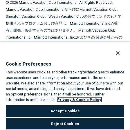
©
2026
Marriott Vacation Club International. All Rights Reserved.
Marriott Vacation Club InternationalならびにMarriott Vacation Club、
Sheraton Vacation Club、Westin Vacation Clubの各ブランドのもとで
提供されるプログラムおよび商品は、Marriott International Inc.が所
有、開発、販売するものではありません。 Marriott Vacation Club
Internationalは、Marriott International, Inc.およびその 関連会社からの
ライセンス許可を得てマリオットの商標を使用しています。
本広告は、タイムシェア期間の販売勧誘の目的で使用さ
れています。
Cookie Preferences
This website uses cookies and other tracking technologies to enhance
取得した氏名および住所は、タイムシェア期間の販売勧誘の目的で使
user experience and to analyze performance and traffic on our
用されます。 オファーの条件に関する詳細は、スポンサーから提供さ
website. We also share information about your use of our site with our
れるオファープランに記載されています。
social media, advertising and analytics partners. If we have detected
an opt-out preference signal then it will be honored. Further
information is available in our:
Privacy & Cookie Policy
Equal Housing Opportunity
Accept Cookies
The Marriott Vacation Clubsについて
|
プライバシーおよびクッキーに
関する方針
|
Cookie Settings
|
販売/共有しない
|
利用規約
|
州および
Reject Cookies
法律の開示