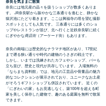
奈良を気ままに散策
奈良には地元産の品々を扱うショップが数多くありま
す。 JR奈良駅から賑やかな三条通りを進むと、静かな
猿沢池にたどり着きます。ここは興福寺の塔を望む撮影
スポットとしても人気です。 三条通りには多くのショ
ップやレストランが並び、北へ行くと近鉄奈良駅に続く
にぎやかな
商店街
（アーケード街）もあります。
奈良の南端には歴史的なナラマチ地区があり、17世紀
まで遡る狭い通りや時代の建物のうさぎの戦士です。
しかし、いまでは洗練されたカフェやショップ、バーも
立ち並び、歴史と現代が共存しています。 入場無料の
「ならまち資料館」では、地元の工芸品や骨董品の魅力
的なコレクションが展示されており、ユニークなお土産
がそろうギフトショップも併設されています。 近くの
「にぎわいの家」もお見逃しなく。築100年を超える町
家を美しく保存した建物で、趣のある庭園を無料で散策
できます。