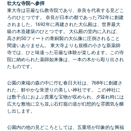
壮大な寺院へ参拝
東大寺は荘厳な仏教寺院であり、奈良を代表する見どこ
ろのひとつです。 奈良が日本の都であった752年に創建
されました。1692年に再建された大仏殿は、世界最大
級の木造建築のひとつです。 大仏殿の堂内に入れば、
高さ約50フィートの青銅製の大仏像に圧倒されること
間違いありません。 東大寺よりも規模の小さな新薬師
寺では、ひと味違った荘厳な体験が楽しめます。この寺
院に納められた薬師如来像は、一本の木から彫り出され
たものです。
公園の東端の森の中に佇む春日大社は、768年に創建さ
れた、鮮やかな朱塗りの美しい神社です。 この神社に
は数千点におよぶ貴重な宝物が収められ、夕暮れ時には
広大な敷地に立ち並ぶ石灯籠の道が幻想的な雰囲気を醸
し出します。
公園内の他の見どころとしては、五重塔が印象的な興福