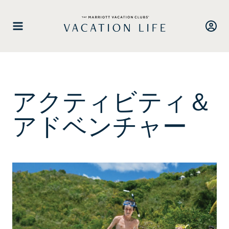
ス
キ
ッ
プ
し
て
コ
アクティビティ＆
ン
テ
アドベンチャー
ン
ツ
に
進
む