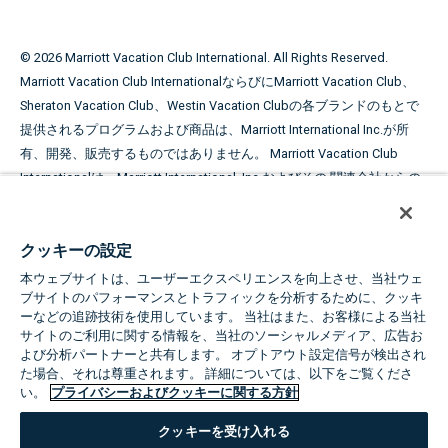
©
2026
Marriott Vacation Club International. All Rights Reserved.
Marriott Vacation Club InternationalならびにMarriott Vacation Club、
Sheraton Vacation Club、Westin Vacation Clubの各ブランドのもとで
提供されるプログラムおよび商品は、Marriott International Inc.が所
有、開発、販売するものではありません。 Marriott Vacation Club
Internationalは、Marriott International, Inc.およびその 関連会社からの
ライセンス許可を得てマリオットの商標を使用しています。
本広告は、タイムシェア期間の販売勧誘の目的で使用さ
クッキーの設定
れています。
本ウェブサイトは、ユーザーエクスペリエンスを向上させ、当社ウェ
ブサイトのパフォーマンスとトラフィックを分析するために、クッキ
取得した氏名および住所は、タイムシェア期間の販売勧誘の目的で使
ーなどの追跡技術を使用しています。 当社はまた、お客様による当社
用されます。 オファーの条件に関する詳細は、スポンサーから提供さ
サイトのご利用に関する情報を、当社のソーシャルメディア、広告お
れるオファープランに記載されています。
よび分析パートナーと共有します。 オプトアウト設定信号が検出され
た場合、それは尊重されます。 詳細については、以下をご覧くださ
い。
プライバシーおよびクッキーに関する方針
Equal Housing Opportunity
クッキーを受け入れる
The Marriott Vacation Clubsについて
|
プライバシーおよびクッキーに